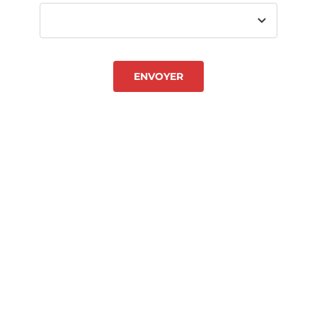
ENVOYER
© Centre de formation du Local 144. Tous droits réservés
Une réalisation
Starweb solution