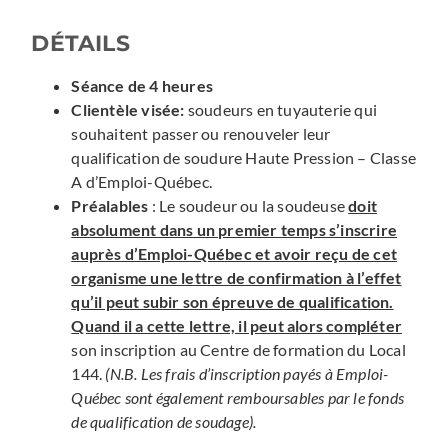
DÉTAILS
Séance de 4 heures
Clientèle visée:
soudeurs en tuyauterie qui
souhaitent passer ou renouveler leur
qualification de soudure Haute Pression – Classe
A d’Emploi-Québec.
Préalables
: Le soudeur ou la soudeuse
doit
absolument dans un premier temps s’inscrire
auprès d’Emploi-Québec et avoir reçu de cet
organisme une lettre de confirmation à l’effet
qu’il peut subir son épreuve de qualification.
Quand il a cette lettre, il peut alors compléter
son inscription au Centre de formation du Local
144.
(N.B. Les frais d’inscription payés à Emploi-
Québec sont également remboursables par le fonds
de qualification de soudage).