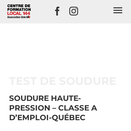
Passer
au
To
contenu
Na
TEST DE SOUDURE
SOUDURE HAUTE-
PRESSION – CLASSE A
D’EMPLOI-QUÉBEC